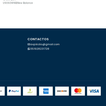
U9060WNB
|
New Balance
CONTACTOS
avp.kicks@gmail.com
351928231728