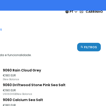
PT
CARRINHO
es
FILTROS
da e funcionalidade.
9060 Rain Cloud Grey
€180 EUR
|
New Balance
9060 Driftwood Stone Pink Sea Salt
Esgotado
€190 EUR
U9060HSB
|
New Balance
9060 Calcium Sea Salt
Esgotado
€180 EUR