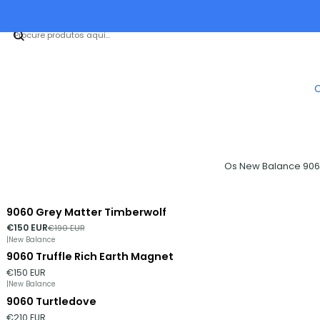
Os New Balance 9060
9060 Grey Matter Timberwolf
-21%
DESCONTO
€150 EUR
€190 EUR
|
New Balance
9060 Truffle Rich Earth Magnet
Esgotado
€150 EUR
|
New Balance
9060 Turtledove
€210 EUR