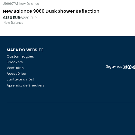
U9060TAT
|
New Balance
New Balance 9060 Dusk Shower Reflection
-18%
DESCONTO
€180 EUR
€220 EUR
|
New Balance
MAPA DO WEBSITE
Customizações
Sneakers
Siga-nos
Vestuário
Acessórios
Junta-te a nós!
Aprendiz de Sneakers