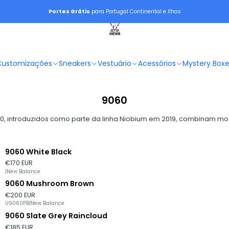
Portes Grátis
para Portugal Continental e Ilhas
Customizações
Sneakers
Vestuário
Acessórios
Mystery Box
9060
, introduzidos como parte da linha Niobium em 2019, combinam mo
9060 White Black
Esgotado
€170 EUR
|
New Balance
9060 Mushroom Brown
Esgotado
€200 EUR
U9060PB
|
New Balance
9060 Slate Grey Raincloud
€185 EUR