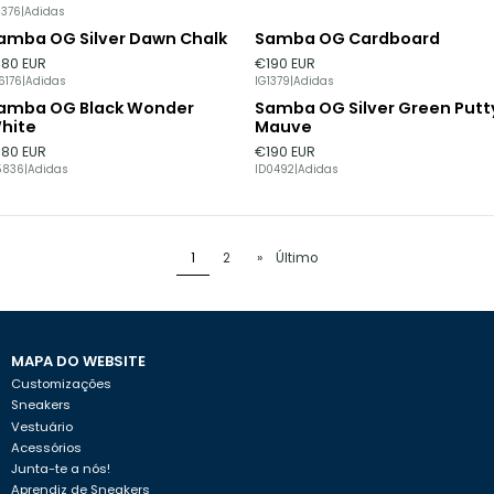
1376
|
Adidas
amba OG Silver Dawn Chalk
Samba OG Cardboard
Esgotado
180 EUR
€190 EUR
6176
|
Adidas
IG1379
|
Adidas
amba OG Black Wonder
Samba OG Silver Green Putt
hite
Mauve
180 EUR
€190 EUR
5836
|
Adidas
ID0492
|
Adidas
1
2
»
Último
MAPA DO WEBSITE
Customizações
Sneakers
Vestuário
Acessórios
Junta-te a nós!
Aprendiz de Sneakers