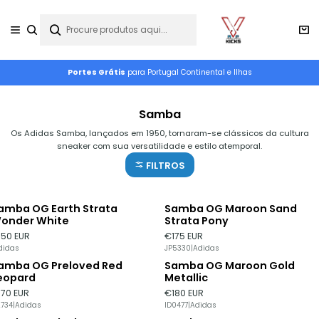
Portes Grátis
para Portugal Continental e Ilhas
Samba
Os Adidas Samba, lançados em 1950, tornaram-se clássicos da cultura
sneaker com sua versatilidade e estilo atemporal.
FILTROS
amba OG Earth Strata
Samba OG Maroon Sand
Esgotado
onder White
Strata Pony
150 EUR
€175 EUR
didas
JP5330
|
Adidas
amba OG Preloved Red
Samba OG Maroon Gold
eopard
Metallic
170 EUR
€180 EUR
2734
|
Adidas
ID0477
|
Adidas