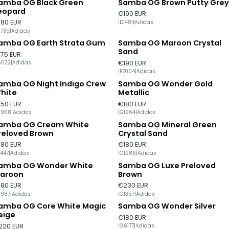
amba OG Black Green
Samba OG Brown Putty Grey
eopard
€190 EUR
180 EUR
ID1481
|
Adidas
2735
|
Adidas
amba OG Earth Strata Gum
Samba OG Maroon Crystal
Sand
175 EUR
€190 EUR
6522
|
Adidas
IF7004
|
Adidas
amba OG Night Indigo Crew
Samba OG Wonder Gold
hite
Metallic
150 EUR
€180 EUR
1968
|
Adidas
IG1964
|
Adidas
amba OG Cream White
Samba OG Mineral Green
reloved Brown
Crystal Sand
180 EUR
€180 EUR
1447
|
Adidas
IG1986
|
Adidas
amba OG Wonder White
Samba OG Luxe Preloved
Esgotado
aroon
Brown
180 EUR
€230 EUR
1987
|
Adidas
IG1357
|
Adidas
amba OG Core White Magic
Samba OG Wonder Silver
Esgotado
eige
€180 EUR
220 EUR
IG6177
|
Adidas