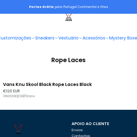
Portes Grátis
para Portugal Continental e Ilhas
Customizações
Sneakers
Vestuário
Acessórios
Mystery Box
Rope Laces
Vans Knu Skool Black Rope Laces Black
€120 EUR
VN0009QC6BT
|
Vans
APOIO AO CLIENTE
Envios
Contactos