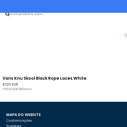
Vans Knu Skool Black Rope Laces White
€120 EUR
VN0009QC6BT
|
Vans
MAPA DO WEBSITE
Customizações
Sneakers