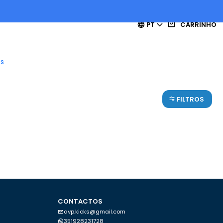
PT
CARRINHO
es
FILTROS
CONTACTOS
avp.kicks@gmail.com
351928231728