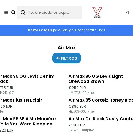
Portes Grátis
para Portugal Continental e Ilhas
Air Max
FILTROS
ir Max 95 OG Levis Denim
Air Max 95 OG Levis Light
lack
Orewood Brown
275 EUR
€250 EUR
4743-001
|
HM4743-100
|
Nike
ir Max Plus TN Eclair
Air Max 95 Corteiz Honey Bla
Esgotado
190 EUR
€380 EUR
ike
FB2709-003
|
Nike
ir Max 95 SP A Ma Maniére
Air Max Dn Black Dusty Cact
Esgotado
hile You Were Sleeping
€160 EUR
220 EUR
HV5235-001
|
Nike