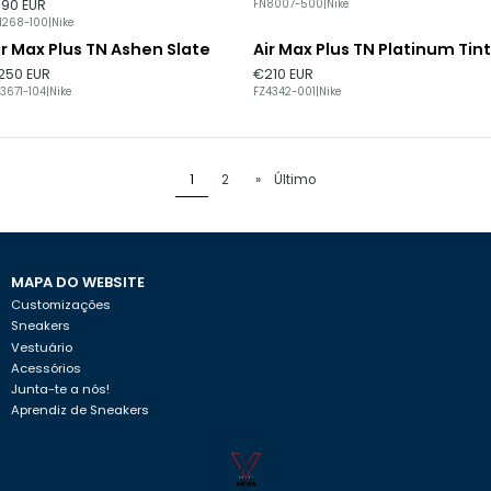
190 EUR
FN8007-500
|
Nike
1268-100
|
Nike
ir Max Plus TN Ashen Slate
Air Max Plus TN Platinum Tint
Esgotado
Esgotado
250 EUR
€210 EUR
3671-104
|
Nike
FZ4342-001
|
Nike
1
2
»
Último
MAPA DO WEBSITE
Customizações
Sneakers
Vestuário
Acessórios
Junta-te a nós!
Aprendiz de Sneakers