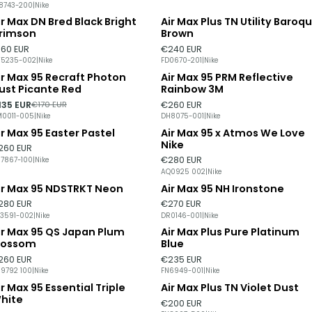
8743-200
|
Nike
ir Max DN Bred Black Bright
Air Max Plus TN Utility Baroq
Esgotado
rimson
Brown
160 EUR
€240 EUR
5235-002
|
Nike
FD0670-201
|
Nike
ir Max 95 Recraft Photon
Air Max 95 PRM Reflective
21%
DESCONTO
ust Picante Red
Rainbow 3M
135 EUR
€260 EUR
€170 EUR
0011-005
|
Nike
DH8075-001
|
Nike
ir Max 95 Easter Pastel
Air Max 95 x Atmos We Love
Nike
260 EUR
€280 EUR
7867-100
|
Nike
AQ0925 002
|
Nike
ir Max 95 NDSTRKT Neon
Air Max 95 NH Ironstone
280 EUR
€270 EUR
3591-002
|
Nike
DR0146-001
|
Nike
ir Max 95 QS Japan Plum
Air Max Plus Pure Platinum
lossom
Blue
260 EUR
€235 EUR
9792 100
|
Nike
FN6949-001
|
Nike
ir Max 95 Essential Triple
Air Max Plus TN Violet Dust
Esgotado
hite
€200 EUR