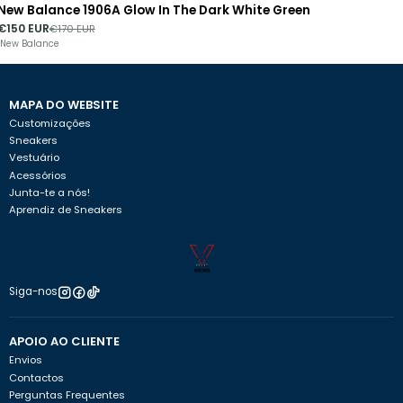
New Balance 1906A Glow In The Dark White Green
-12%
DESCONTO
€150 EUR
€170 EUR
New Balance
MAPA DO WEBSITE
Customizações
Sneakers
Vestuário
Acessórios
Junta-te a nós!
Aprendiz de Sneakers
Siga-nos
APOIO AO CLIENTE
Envios
Contactos
Perguntas Frequentes