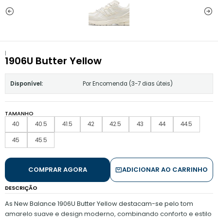
|
1906U Butter Yellow
Disponível:
Por Encomenda (3-7 dias úteis)
TAMANHO
40
40.5
41.5
42
42.5
43
44
44.5
45
45.5
COMPRAR AGORA
ADICIONAR AO CARRINHO
DESCRIÇÃO
As New Balance 1906U Butter Yellow destacam-se pelo tom
amarelo suave e design moderno, combinando conforto e estilo