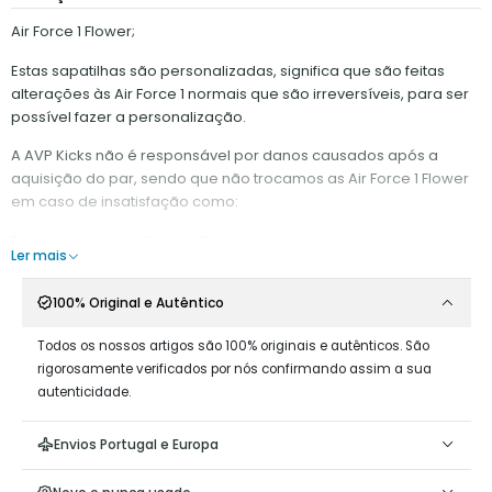
Air Force 1 Flower;
Estas sapatilhas são personalizadas, significa que são feitas
alterações às Air Force 1 normais que são irreversíveis, para ser
possível fazer a personalização.
A AVP Kicks não é responsável por danos causados após a
aquisição do par, sendo que não trocamos as Air Force 1 Flower
em caso de insatisfação como:
Tamanho errado, Cor dos Rope Laces, Danos na sapatilha.
Ler mais
É recomendado:
100% Original e Autêntico
- Ter o mínimo de contacto com água;
Todos os nossos artigos são 100% originais e autênticos. São
Não raspar em superfícies que possam desgastar o
rigorosamente verificados por nós confirmando assim a sua
material da corda;
autenticidade.
Não retirar os Rope Laces da Sapatilha, dado que é difícil
voltar a pô-los;
Envios Portugal e Europa
Manter a ponta do cordão esticada, afastada do buraco,
dado que mantê-la perto poderá danificar a fita que se