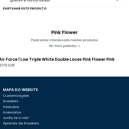
Novo e nunca usado
encontra na ponta;
PARTILHAR ESTE PRODUTO
Pink Flower
Pode estar interessado nestes produtos
Ver mais produtos
Air Force 1 Low Triple White Double Laces Pink Flower Pink
€170 EUR
MAPA DO WEBSITE
Customizações
Sneakers
Vestuário
Acessórios
Junta-te a nós!
Aprendiz de Sneakers