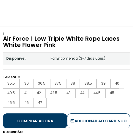
|
Air Force 1 Low Triple White Rope Laces
White Flower Pink
Disponível:
Por Encomenda (3-7 dias úteis)
TAMANHO
35.5
36
36.5
37.5
38
38.5
39
40
40.5
41
42
42.5
43
44
44.5
45
45.5
46
47
COMPRAR AGORA
ADICIONAR AO CARRINHO
DESCRIÇÃO