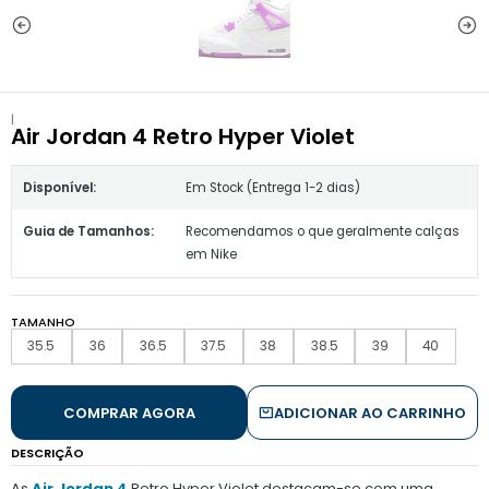
|
Air Jordan 4 Retro Hyper Violet
Disponível:
Em Stock (Entrega 1-2 dias)
Guia de Tamanhos:
Recomendamos o que geralmente calças
em Nike
TAMANHO
35.5
36
36.5
37.5
38
38.5
39
40
COMPRAR AGORA
ADICIONAR AO CARRINHO
DESCRIÇÃO
As
Air Jordan 4
Retro Hyper Violet destacam-se com uma