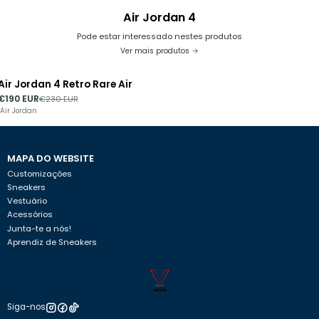
Air Jordan 4
Pode estar interessado nestes produtos
Ver mais produtos
Air Jordan 4 Retro Rare Air
-17%
DESCONTO
€190 EUR
€230 EUR
Air Jordan
MAPA DO WEBSITE
Customizações
Sneakers
Vestuário
Acessórios
Junta-te a nós!
Aprendiz de Sneakers
Siga-nos