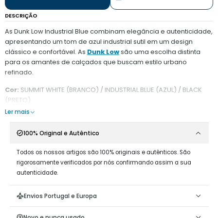
DESCRIÇÃO
As Dunk Low Industrial Blue combinam elegância e autenticidade,
apresentando um tom de azul industrial sutil em um design
clássico e confortável. As
Dunk Low
são uma escolha distinta
para os amantes de calçados que buscam estilo urbano
refinado.
Cor:
SUMMIT WHITE (BRANCO) / INDUSTRIAL BLUE (AZUL) / BLACK
(PRETO)
Ler mais
100% Original e Autêntico
Todos os nossos artigos são 100% originais e autênticos. São
rigorosamente verificados por nós confirmando assim a sua
autenticidade.
Envios Portugal e Europa
Novo e nunca usado