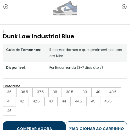
|
Dunk Low Industrial Blue
Guia de Tamanhos:
Recomendamos o que geralmente calças
em Nike
Disponível:
Por Encomenda (3-7 dias úteis)
TAMANHO
36
36.5
37.5
38
38.5
39
40
40.5
41
42
42.5
43
44
44.5
45
45.5
46
COMPRAR AGORA
ADICIONAR AO CARRINHO