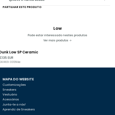
PARTILHAR ESTE PRODUTO
Low
Pode estar interessado nestes produtos
Ver mais produtos
Dunk Low SP Ceramic
€135 EUR
DA1469-001
|
Nike
MAPA DO WEBSITE
Customizações
Sneakers
Vestuário
Acessórios
Junta-te a nós!
Aprendiz de Sneakers