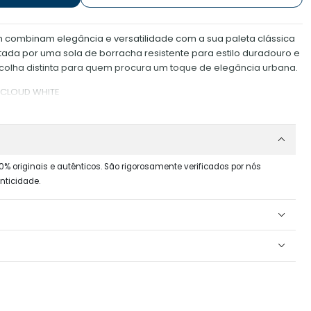
m combinam elegância e versatilidade com a sua paleta clássica
da por uma sola de borracha resistente para estilo duradouro e
olha distinta para quem procura um toque de elegância urbana.
/CLOUD WHITE
0% originais e autênticos. São rigorosamente verificados por nós
nticidade.