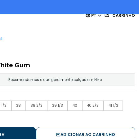
PT
CARRINHO
es
White Gum
Recomendamos o que geralmente calças em Nike
 1/3
38
38 2/3
39 1/3
40
40 2/3
41 1/3
RA
ADICIONAR AO CARRINHO