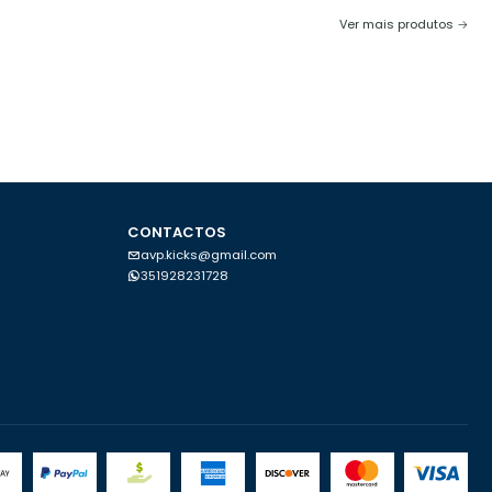
Ver mais produtos
CONTACTOS
avp.kicks@gmail.com
351928231728