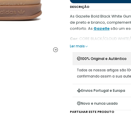
DESCRIÇÃO
As Gazelle Bold Black White Gu
de preto e branco, complementa
conforto. As
Gazelle
são um esc
Cor:
CORE BLACK/CLOUD WHITE
Ler mais
100% Original e Autêntico
Todos os nossos artigos são 10
confirmando assim a sua aute
Envios Portugal e Europa
Novo e nunca usado
PARTILHAR ESTE PRODUTO