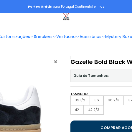
Portes Grátis
para Portugal Continental e Ilhas
Customizações
Sneakers
Vestuário
Acessórios
Mystery Box
|
Gazelle Bold Black 
Guia de Tamanhos:
TAMANHO
35 1/2
36
36 2/3
37
42
42 2/3
COMPRAR AGO