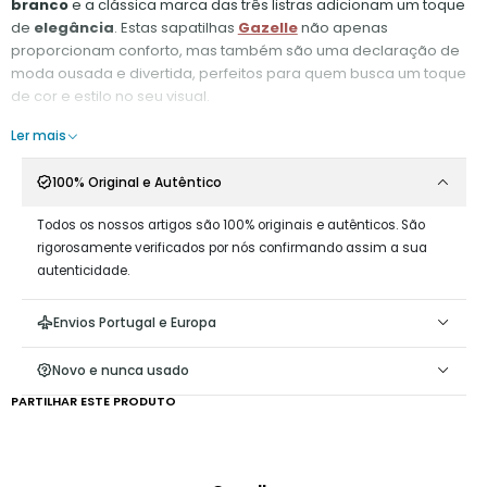
branco
e a clássica marca das três listras adicionam um toque
de
elegância
. Estas sapatilhas
Gazelle
não apenas
proporcionam conforto, mas também são uma declaração de
moda ousada e divertida, perfeitos para quem busca um toque
de cor e estilo no seu visual.
Cor:
Bliss Pink/Core Black/Collegiate Purple
Ler mais
100% Original e Autêntico
Todos os nossos artigos são 100% originais e autênticos. São
rigorosamente verificados por nós confirmando assim a sua
autenticidade.
Envios Portugal e Europa
Novo e nunca usado
PARTILHAR ESTE PRODUTO