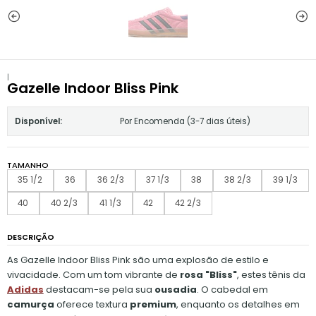
|
Gazelle Indoor Bliss Pink
Disponível:
Por Encomenda (3-7 dias úteis)
TAMANHO
35 1/2
36
36 2/3
37 1/3
38
38 2/3
39 1/3
40
40 2/3
41 1/3
42
42 2/3
DESCRIÇÃO
As Gazelle Indoor Bliss Pink são uma explosão de estilo e
vivacidade. Com um tom vibrante de
rosa "Bliss"
, estes tênis da
Adidas
destacam-se pela sua
ousadia
. O cabedal em
camurça
oferece textura
premium
, enquanto os detalhes em