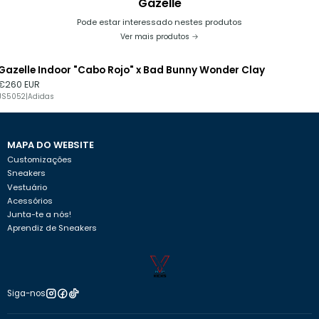
Gazelle
Pode estar interessado nestes produtos
Ver mais produtos
Gazelle Indoor "Cabo Rojo" x Bad Bunny Wonder Clay
€260 EUR
JS5052
|
Adidas
MAPA DO WEBSITE
Customizações
Sneakers
Vestuário
Acessórios
Junta-te a nós!
Aprendiz de Sneakers
Siga-nos