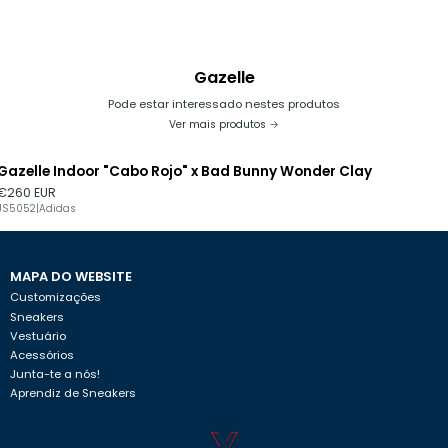
Gazelle
Pode estar interessado nestes produtos
Ver mais produtos
Gazelle Indoor "Cabo Rojo" x Bad Bunny Wonder Clay
€260 EUR
JS5052
|
Adidas
MAPA DO WEBSITE
Customizações
Sneakers
Vestuário
Acessórios
Junta-te a nós!
Aprendiz de Sneakers