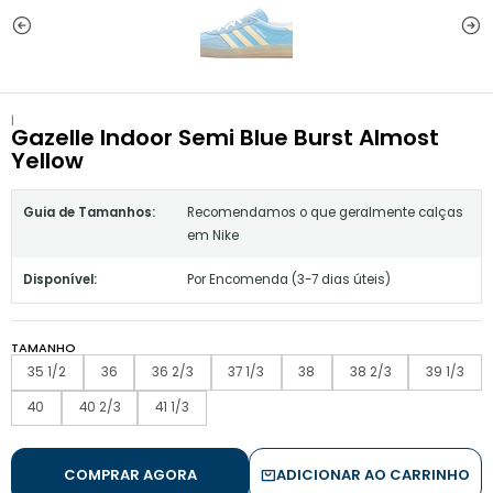
|
Gazelle Indoor Semi Blue Burst Almost
Yellow
Guia de Tamanhos:
Recomendamos o que geralmente calças
em Nike
Disponível:
Por Encomenda (3-7 dias úteis)
TAMANHO
35 1/2
36
36 2/3
37 1/3
38
38 2/3
39 1/3
40
40 2/3
41 1/3
COMPRAR AGORA
ADICIONAR AO CARRINHO