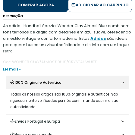
COMPRAR AGORA
ADICIONAR AO CARRINHO
DESCRIÇÃO
As adidas Handball Spezial Wonder Clay Almost Blue combinam
tons terrosos de argila com detalhes em azul suave, oferecendo
um estilo vintage e conforto moderno. Estas
Adidas
são ideais
para quem busca um visual sofisticado e distinto com um toque
retro.
Cor: WONDER CLAY/ALMOST BLUE/CRYSTAL WHITE
Ler mais
100% Original e Autêntico
Todos os nossos artigos são 100% originais e autênticos. São
rigorosamente verificados por nós confirmando assim a sua
autenticidade.
Envios Portugal e Europa
Novo e nunca usado