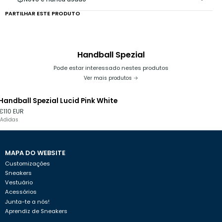
PARTILHAR ESTE PRODUTO
Handball Spezial
Pode estar interessado nestes produtos
Ver mais produtos
Handball Spezial Lucid Pink White
Esgotado
€110 EUR
Adidas
MAPA DO WEBSITE
Customizações
Sneakers
Vestuário
Acessórios
Junta-te a nós!
Aprendiz de Sneakers