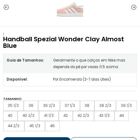
|
Handball Spezial Wonder Clay Almost
Blue
Guia de Tamanhos:
Geralmente o que calças em Nike mas
depende do pé por vezes 0.5 acima
Disponível:
Por Encomenda (3-7 dias úteis)
TAMANHO
35 1/3
36
36 2/3
37 1/3
38
38 2/3
39 1/3
40
40 2/3
41 1/3
42
42 2/3
43 1/3
44
44 2/3
45 1/3
46