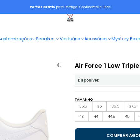
Portes Grátis
para Portugal Continental e Ilhas
Customizações
Sneakers
Vestuário
Acessórios
Mystery Box
|
Air Force 1 Low Trip
Disponível:
TAMANHO
35.5
36
36.5
37.5
43
44
44.5
45
COMPRAR AGO