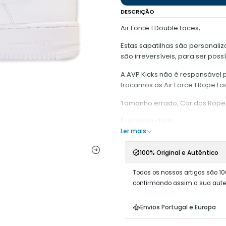
DESCRIÇÃO
Air Force 1 Double Laces;
Estas sapatilhas são personaliza
são irreversíveis, para ser poss
A AVP Kicks não é responsável
trocamos as Air Force 1 Rope L
Tamanho errado, Cor dos Rope 
É recomendado:
Ler mais
- Ter o mínimo de contacto co
100% Original e Autêntico
Não raspar em superfícies
Não retirar os Rope Laces d
Todos os nossos artigos são 10
Manter a ponta do cordão 
confirmando assim a sua aute
danificar a fita que se enc
Envios Portugal e Europa