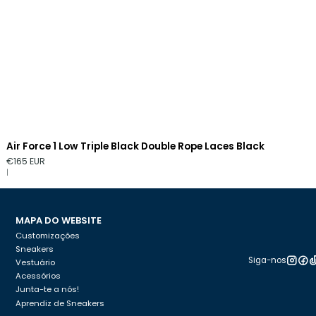
Air Force 1 Low Triple Black Double Rope Laces Black
€165 EUR
|
MAPA DO WEBSITE
Customizações
Sneakers
Siga-nos
Vestuário
Acessórios
Junta-te a nós!
Aprendiz de Sneakers