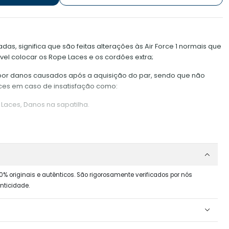
das, significa que são feitas alterações às Air Force 1 normais que
ível colocar os Rope Laces e os cordões extra;
 por danos causados após a aquisição do par, sendo que não
aces em caso de insatisfação como:
Laces, Danos na sapatilha.
m água;
 que possam desgastar o material da corda;
a Sapatilha, dado que é difícil voltar a pô-los;
0% originais e autênticos. São rigorosamente verificados por nós
esticada, afastada do buraco, dado que mantê-la perto poderá
nticidade.
ontra na ponta;