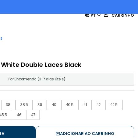
PT
CARRINHO
es
le White Double Laces Black
Por Encomenda (3-7 dias úteis)
38
38.5
39
40
40.5
41
42
42.5
45.5
46
47
RA
ADICIONAR AO CARRINHO