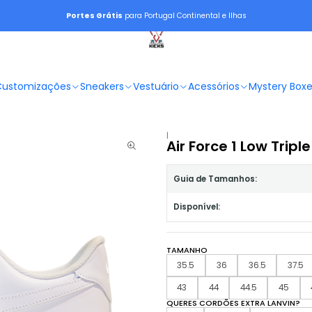
Portes Grátis
para Portugal Continental e Ilhas
Customizações
Sneakers
Vestuário
Acessórios
Mystery Box
|
Air Force 1 Low Tripl
Guia de Tamanhos:
Disponível:
TAMANHO
35.5
36
36.5
37.5
43
44
44.5
45
QUERES CORDÕES EXTRA LANVIN?