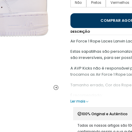
Não
Pretos
Vermelhos
COMPRAR AGO
DESCRIÇÃO
Air Force 1 Rope Laces Lanvin La
Estas sapatilhas são personaliza
são irreversíveis, para ser poss
A AVP Kicks não é responsável
trocamos as Air Force 1 Rope L
Tamanho errado, Cor dos Rope 
É recomendado:
Ler mais
- Ter o mínimo de contacto co
- Não raspar em superfícies qu
100% Original e Autêntico
- Não retirar os Rope Laces da Sa
- Manter a ponta do cordão es
Todos os nossos artigos são 10
danificar a fita que se encontra
confirmando assim a sua aute