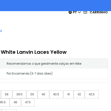
PT
CARRINHO
es
e White Lanvin Laces Yellow
Recomendamos o que geralmente calças em Nike
Por Encomenda (3-7 dias úteis)
38
38.5
39
40
40.5
41
42
42.5
45.5
46
47.5