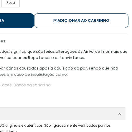
Rosa
RA
ADICIONAR AO CARRINHO
ces:
das, significa que são feitas alterações às Air Force 1 normais que
ível colocar os Rope Laces e os Lanvin Laces;
 por danos causados após a aquisição do par, sendo que não
aces em caso de insatisfação como:
Laces, Danos na sapatilha.
m água;
e possam desgastar o material da corda;
patilha, dado que é difícil voltar a pô-los;
ticada, afastada do buraco, dado que mantê-la perto poderá
0% originais e autênticos. São rigorosamente verificados por nós
 na ponta;
nticidade.