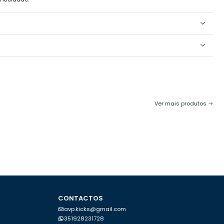
Ver mais produtos
CONTACTOS
avp.kicks@gmail.com
351928231728